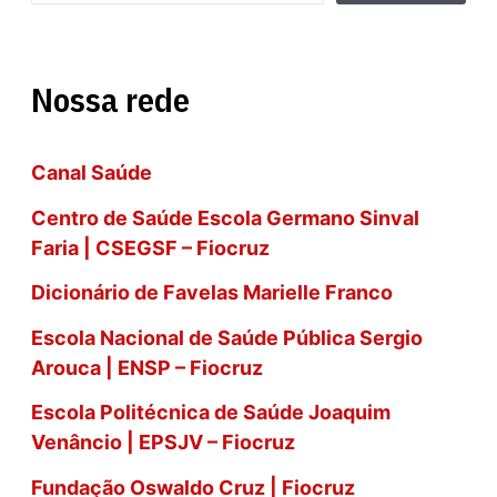
e
s
Nossa rede
q
u
Canal Saúde
i
s
Centro de Saúde Escola Germano Sinval
Faria | CSEGSF – Fiocruz
a
Dicionário de Favelas Marielle Franco
r
Escola Nacional de Saúde Pública Sergio
Arouca | ENSP – Fiocruz
Escola Politécnica de Saúde Joaquim
Venâncio | EPSJV – Fiocruz
Fundação Oswaldo Cruz | Fiocruz