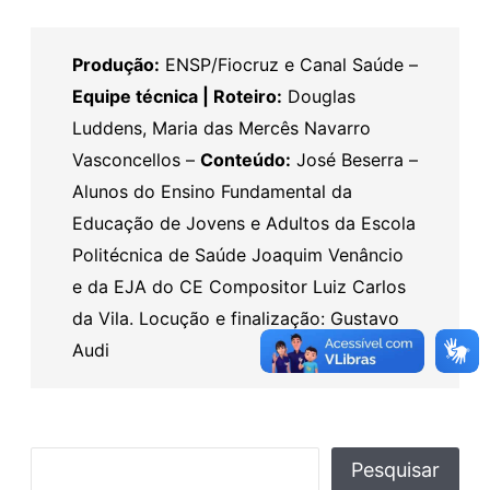
COMPAR
TILHAR
FEED RSS
Produção:
ENSP/Fiocruz e Canal Saúde –
LINK
Equipe técnica | Roteiro:
Douglas
INCORPO
Luddens, Maria das Mercês Navarro
RAR
Vasconcellos –
Conteúdo:
José Beserra –
Alunos do Ensino Fundamental da
Educação de Jovens e Adultos da Escola
Politécnica de Saúde Joaquim Venâncio
e da EJA do CE Compositor Luiz Carlos
da Vila. Locução e finalização: Gustavo
Audi
P
Pesquisar