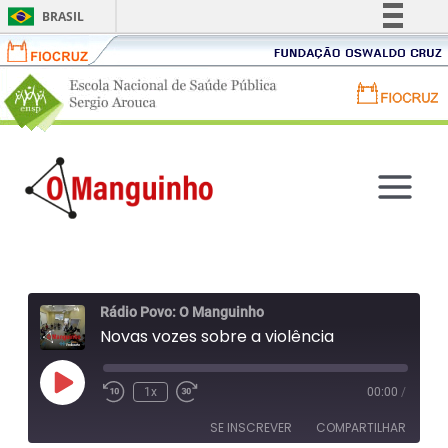
BRASIL
Fiocruz
Fundação
Simplifique!
Comunica BR
Oswaldo
Portal
Portal
Participe
Cruz
ENSP
FIOCRUZ
Acesso à informação
-
Ir
-
Legislação
Escola
para
Fundação
Canais
Main
Nacional
o
Oswaldo
de
conteúdo
Menu
Cruz
Saúde
Rádio Povo: O Manguinho
Pública
Novas vozes sobre a violência
Sergio
Arouca
Reproduzir
1x
00:00
/
Retroceder
Avançar
episódio
10
30
SE INSCREVER
COMPARTILHAR
segundos
segundos