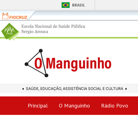
BRASIL
Fiocruz
Portal
ENSP
-
Ir
Escola
para
Nacional
o
de
conteúdo
Saúde
♦ SAÚDE, EDUCAÇÃO, ASSISTÊNCIA SOCIAL E CULTURA ♦
Pública
Principal
O Manguinho
Rádio Povo
Sergio
Arouca