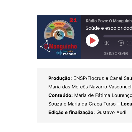
Rádio Povo: O Manguinh
Saúde e escolarida
Reproduzir
1
Ativar/de
Ret
episódio
o
10
SE INSCREVER
som
se
do
episódio
COMPAR
TILHAR
FEED RSS
Produção:
ENSP/Fiocruz e Canal Sa
LINK
Maria das Mercês Navarro Vasconcel
INCORPO
Conteúdo:
Maria de Fátima Lourenço,
RAR
Souza e Maria da Graça Turso –
Locu
Edição e finalização:
Gustavo Audi