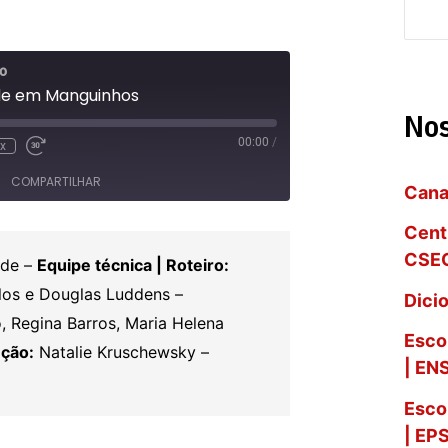
P
e
o
s
de em Manguinhos
Nos
q
00:00
/
x
sativar
roceder
Avançar
u
30
COMPARTILHAR
gundos
segundos
Cana
i
s
Cent
CSEG
úde –
Equipe técnica | Roteiro:
a
los e Douglas Luddens –
Dici
r
 Regina Barros, Maria Helena
Esco
ção:
Natalie Kruschewsky –
| EN
Esco
| EP