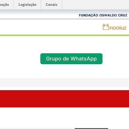
mação
Legislação
Canais
Fundação
Oswaldo
Portal
Cruz
FIOCRUZ
-
Fundação
Grupo de WhatsApp
Oswaldo
Cruz