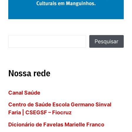
P
Pesquisar
e
s
Nossa rede
q
u
Canal Saúde
i
s
Centro de Saúde Escola Germano Sinval
Faria | CSEGSF – Fiocruz
a
Dicionário de Favelas Marielle Franco
r