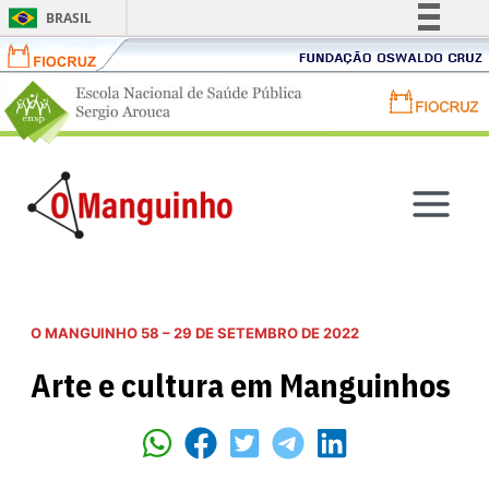
BRASIL
Fiocruz
Fundação
Simplifique!
Comunica BR
Oswaldo
Portal
Portal
Participe
Cruz
ENSP
FIOCRUZ
Acesso à informação
-
Ir
-
Legislação
Escola
para
Fundação
Canais
Main
Nacional
o
Oswaldo
de
conteúdo
Menu
Cruz
Saúde
O MANGUINHO 58 – 29 DE SETEMBRO DE 2022
Pública
Arte e cultura em Manguinhos
Sergio
Arouca