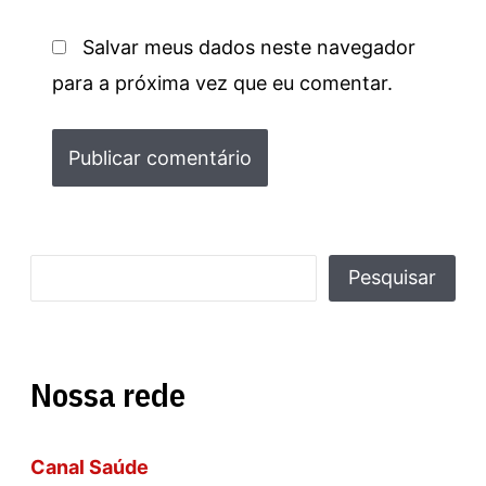
Salvar meus dados neste navegador
para a próxima vez que eu comentar.
P
Pesquisar
e
s
Nossa rede
q
u
Canal Saúde
i