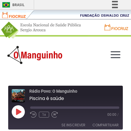
BRASIL
Fiocruz
Fundação
Simplifique!
Comunica BR
Oswaldo
Portal
Portal
Participe
Cruz
ENSP
FIOCRUZ
Acesso à informação
-
Ir
-
Legislação
Escola
para
Fundação
Canais
Main
Nacional
o
Oswaldo
de
conteúdo
Menu
Cruz
Saúde
Rádio Povo: O Manguinho
Pública
Piscina é saúde
Sergio
Arouca
Reproduzir
1x
00:00
/
Retroceder
Avançar
episódio
10
30
SE INSCREVER
COMPARTILHAR
segundos
segundos