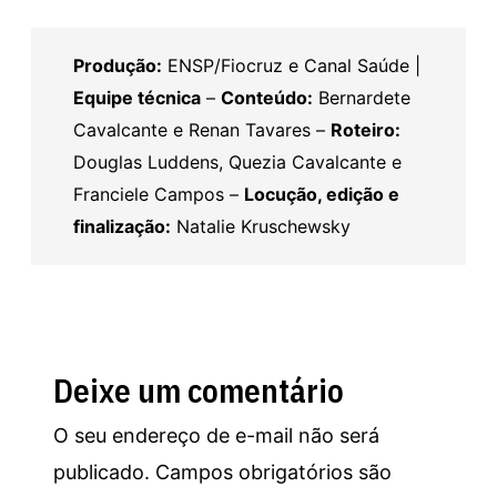
COMPAR
TILHAR
FEED RSS
Produção:
ENSP/Fiocruz e Canal Saúde |
LINK
Equipe técnica
–
Conteúdo:
Bernardete
INCORPO
Cavalcante e Renan Tavares –
Roteiro:
RAR
Douglas Luddens, Quezia Cavalcante e
Franciele Campos –
Locução, edição e
finalização:
Natalie Kruschewsky
Deixe um comentário
O seu endereço de e-mail não será
publicado.
Campos obrigatórios são